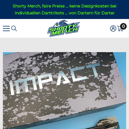
ZUM INHALT SPRINGEN
Shorty Merch, faire Preise ... keine Designkosten bei
individuellen Darttrikots ... von Dartern für Darter
0
0
Ar